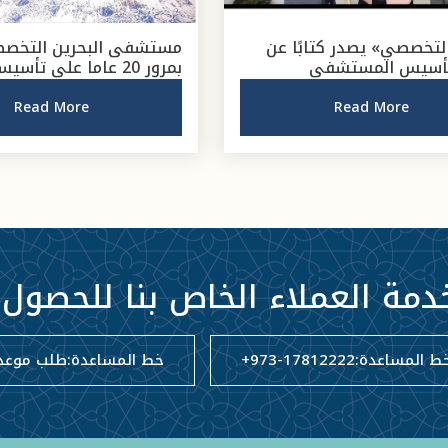
التخصصي» يصدر كتابًا عن
مستشفى البحرين التخص
تأسيس المستشفى
بمرور 20 عاما على تأسيسه
Read More
Read More
دمة العملاء الخاص بنا للحصول
ط المساعدة:
+973-17812222
خط المساعدة:
طلب موعد