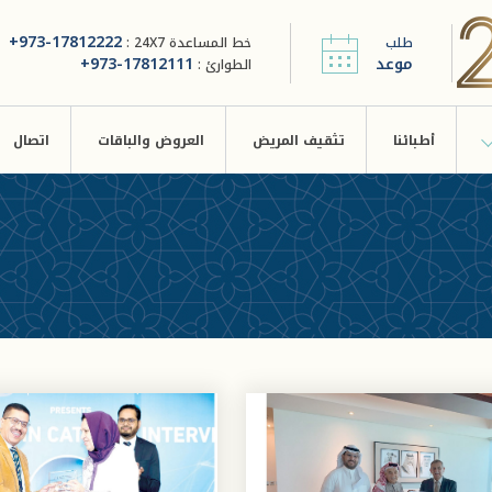
+973-17812222
طلب
خط المساعدة 24X7 :
موعد
+973-17812111
الطوارئ :
أطبائنا
تثقيف المريض
العروض والباقات
اتصال