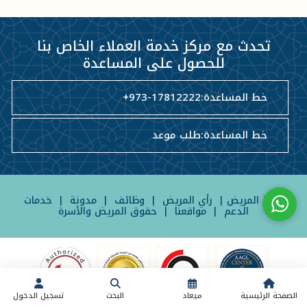
تحدث مع مركز خدمة العملاء الخاص بنا
للحصول على المساعدة
خط المساعدة:
+973-17812222
خط المساعدة:
طلب موعد
بوابة المريض
|
رأي المريض
|
وظائف
|
مدونة
|
خدمات
الدعم
|
مواقعنا
|
حقوق المريض والأسرة
الصفحة الرئيسية
ميعاد
البحث
تسجيل الدخول