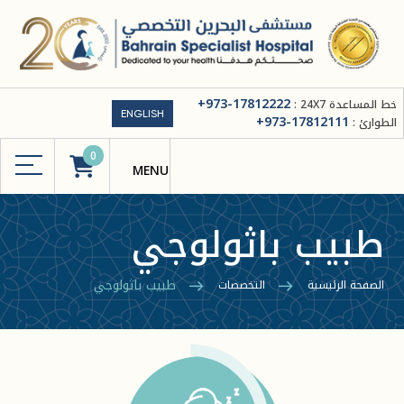
+973-17812222
خط المساعدة 24X7 :
ENGLISH
+973-17812111
الطوارئ :
0
طبيب باثولوجي
طبيب باثولوجي
الصفحة الرئيسية
التخصصات