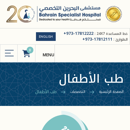
+973-17812222
خط المساعدة 24X7 :
ENGLISH
+973-17812111
الطوارئ :
0
طب الأطفال
طب الأطفال
الصفحة الرئيسية
التخصصات