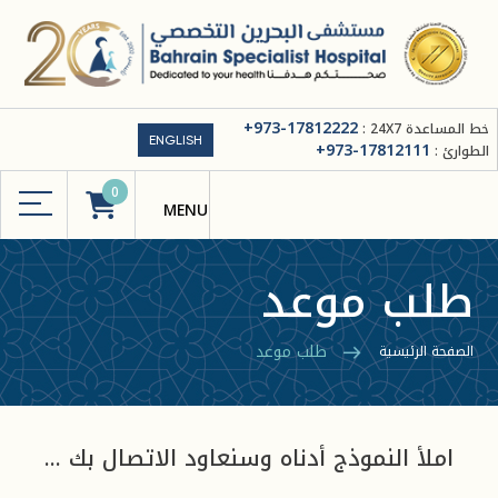
+973-17812222
خط المساعدة 24X7 :
ENGLISH
+973-17812111
الطوارئ :
0
طلب موعد
طلب موعد
الصفحة الرئيسية
املأ النموذج أدناه وسنعاود الاتصال بك ...